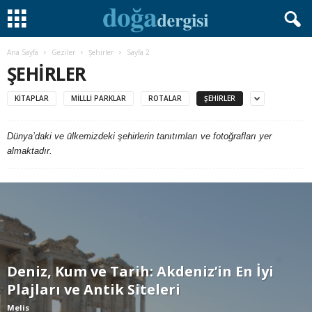
Ana Sayfa
Geziler
Şehirler
Sayfa 2
ŞEHIRLER
KITAPLAR
MILLLI PARKLAR
ROTALAR
ŞEHIRLER
Dünya’daki ve ülkemizdeki şehirlerin tanıtımları ve fotoğrafları yer
almaktadır.
Deniz, Kum ve Tarih: Akdeniz’in En İyi
Plajları ve Antik Siteleri
Melis