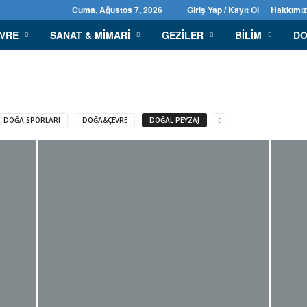
Cuma, Ağustos 7, 2026
Giriş Yap / Kayıt Ol
Hakkımı
EVRE
SANAT & MIMARI
GEZILER
BILIM
DO
DOĞA SPORLARI
DOĞA&ÇEVRE
DOĞAL PEYZAJ