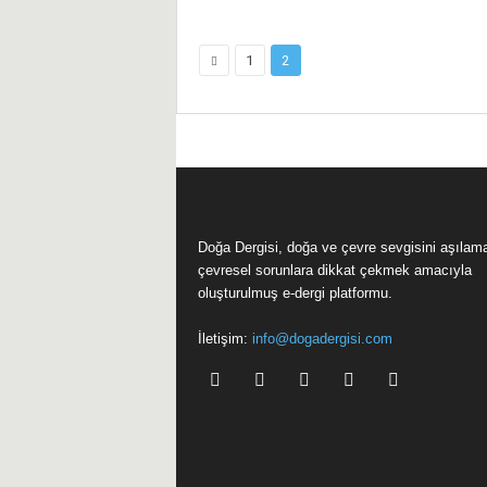
1
2
Doğa Dergisi, doğa ve çevre sevgisini aşılam
çevresel sorunlara dikkat çekmek amacıyla
oluşturulmuş e-dergi platformu.
İletişim:
info@dogadergisi.com