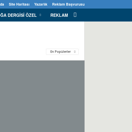
zda
Site Haritası
Yazarlık
Reklam Başvurusu
ĞA DERGISI ÖZEL
REKLAM
En Popülerler