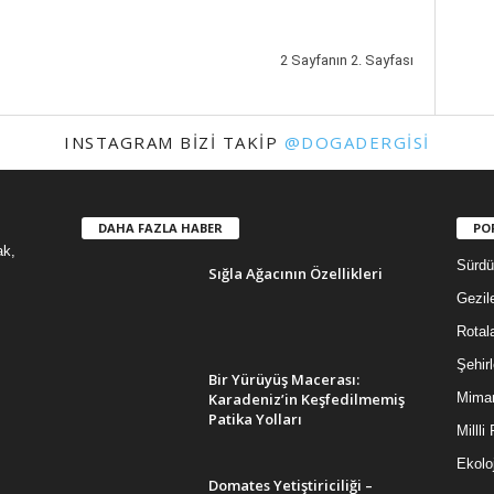
2 Sayfanın 2. Sayfası
INSTAGRAM BIZI TAKIP
@DOGADERGISI
DAHA FAZLA HABER
PO
ak,
Sürdür
Sığla Ağacının Özellikleri
Gezil
Rotal
Şehirl
Bir Yürüyüş Macerası:
Karadeniz’in Keşfedilmemiş
Mimar
Patika Yolları
Millli
Ekoloj
Domates Yetiştiriciliği –