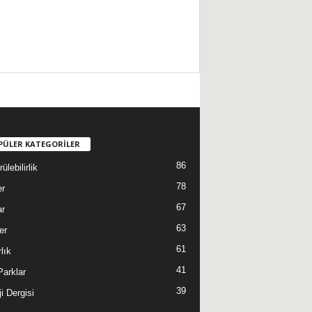
PÜLER KATEGORİLER
86
ülebilirlik
78
er
67
ar
63
er
61
lık
41
 Parklar
39
i Dergisi