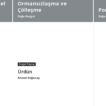
el
Ormansızlaşma ve
Çölleşme
Po
Doğa Dergisi
Doğa 
Doğal Peyzaj
Ürdün
Ahmet Doğanay