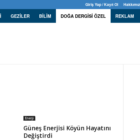
Giriş Yap / Kayıt Ol
Hakkımı
I
GEZILER
BILIM
DOĞA DERGISI ÖZEL
REKLAM
AL FELAKETLER
ENERJI
HAYVANLAR
JEOLOJI
OKYANUSLAR
Enerji
Güneş Enerjisi Köyün Hayatını
Değiştirdi