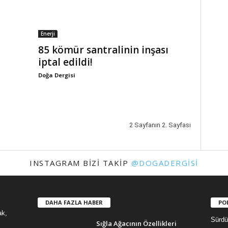
Enerji
85 kömür santralinin inşası
iptal edildi!
Doğa Dergisi
2 Sayfanın 2. Sayfası
INSTAGRAM BIZI TAKIP
@DOGADERGISI
DAHA FAZLA HABER
PO
ak,
Sürdür
Sığla Ağacının Özellikleri