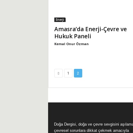
Enerji
Amasra’da Enerji-Çevre ve
Hukuk Paneli
Kemal Onur Özman
1
2
Doğa Dergisi, doğa ve çevre sevgisini aşılam
çevresel sorunlara dikkat çekmek amacıyla