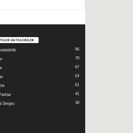
PÜLER KATEGORİLER
86
ülebilirlik
78
er
67
ar
63
er
61
lık
41
 Parklar
39
i Dergisi