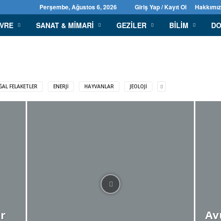
Perşembe, Ağustos 6, 2026
Giriş Yap / Kayıt Ol
Hakkımı
EVRE
SANAT & MIMARI
GEZILER
BILIM
DO
AL FELAKETLER
ENERJI
HAYVANLAR
JEOLOJI
r
Av