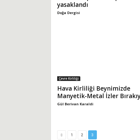
yasaklandı
Doğa Dergisi
Çevre Kirliliği
Hava Kirliliği Beynimizde
Manyetik-Metal İzler Bırakı
Gül Berivan Karaldi
1
2
3