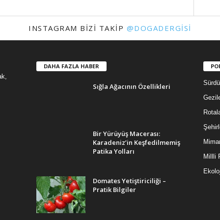
INSTAGRAM BIZI TAKIP
@DOGADERGISI
DAHA FAZLA HABER
PO
ak,
Sürdür
Sığla Ağacının Özellikleri
Gezil
Rotal
Şehirl
Bir Yürüyüş Macerası:
Karadeniz’in Keşfedilmemiş
Mimar
Patika Yolları
Millli
Ekoloj
Domates Yetiştiriciliği –
Pratik Bilgiler