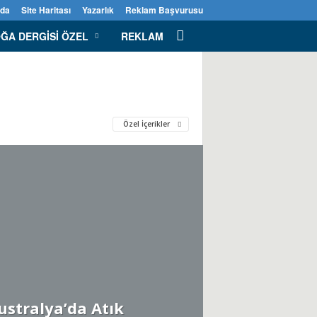
zda
Site Haritası
Yazarlık
Reklam Başvurusu
ĞA DERGISI ÖZEL
REKLAM
Özel İçerikler
ustralya’da Atık