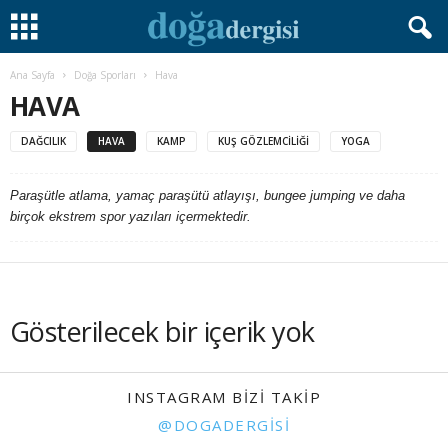
Ana Sayfa
Doğa Sporları
Hava
HAVA
DAĞCILIK
HAVA
KAMP
KUŞ GÖZLEMCILIĞI
YOGA
Paraşütle atlama, yamaç paraşütü atlayışı, bungee jumping ve daha
birçok ekstrem spor yazıları içermektedir.
Gösterilecek bir içerik yok
INSTAGRAM BIZI TAKIP
@DOGADERGISI