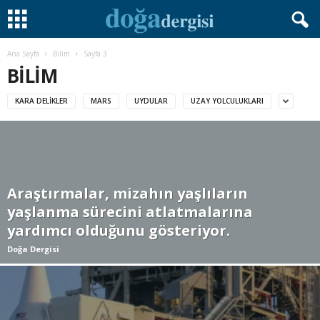
Ana Sayfa
Bilim
Sayfa 3
BILIM
KARA DELIKLER
MARS
UYDULAR
UZAY YOLCULUKLARI
Araştırmalar, mizahın yaşlıların
yaşlanma sürecini atlatmalarına
yardımcı olduğunu gösteriyor.
Doğa Dergisi