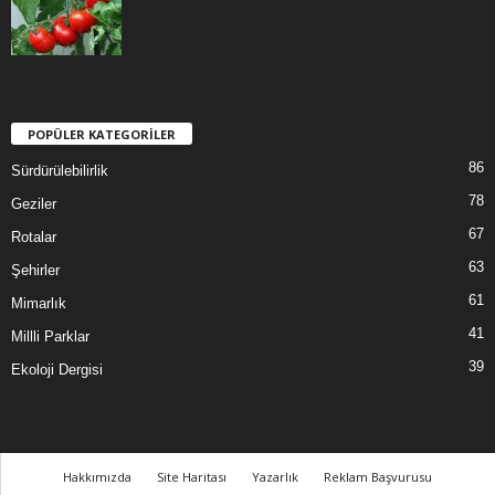
POPÜLER KATEGORİLER
86
Sürdürülebilirlik
78
Geziler
67
Rotalar
63
Şehirler
61
Mimarlık
41
Millli Parklar
39
Ekoloji Dergisi
Hakkımızda
Site Haritası
Yazarlık
Reklam Başvurusu