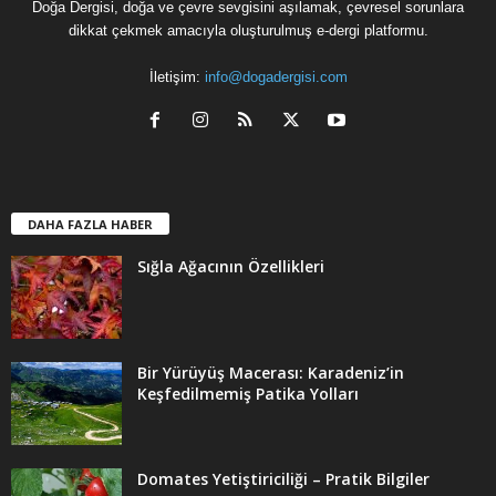
Doğa Dergisi, doğa ve çevre sevgisini aşılamak, çevresel sorunlara
dikkat çekmek amacıyla oluşturulmuş e-dergi platformu.
İletişim:
info@dogadergisi.com
DAHA FAZLA HABER
Sığla Ağacının Özellikleri
Bir Yürüyüş Macerası: Karadeniz’in
Keşfedilmemiş Patika Yolları
Domates Yetiştiriciliği – Pratik Bilgiler