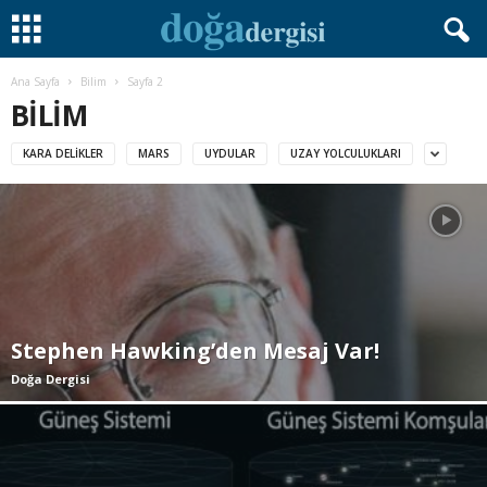
Ana Sayfa
Bilim
Sayfa 2
BILIM
KARA DELIKLER
MARS
UYDULAR
UZAY YOLCULUKLARI
Stephen Hawking’den Mesaj Var!
Doğa Dergisi